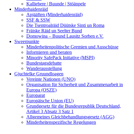
Kalliebere | Buunde | Stöänpele
Minderhaidenräid
Apjääften (Minderhaidenräid)
SSF & SSW
Die Tsentroalräid Düütske Sinti un Roma
Fräiske Räid un Seelter Bund
Domowina – Buund Lausitz Sorben e.V.
Sweerpunkte
Minderheitenpolitische Gremien und Ausschüsse
Informieren und beraten
Minority SafePack Initiative (MSPI)
Bundestagsdebatte
Wanderausstellung
Gjuchtelke Gruundloagen
Vereinte Nationen (UNO)
Organisation für Sicherheit und Zusammenarbeit in
Europa (OSZE)
Europarat
Europäische Union (EU)
Grundgesetz für die Bundesrepublik Deutschland,
Artikel 3 Absatz 3 Satz 1
Allgemeines Gleichbehandlungsgesetz (AGG)
Minderheitenspezifische Regelungen