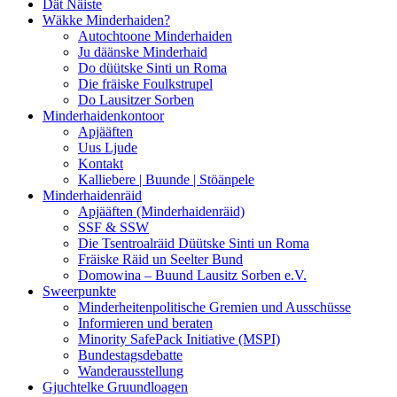
Dät Näiste
Wäkke Minderhaiden?
Autochtoone Minderhaiden
Ju däänske Minderhaid
Do düütske Sinti un Roma
Die fräiske Foulkstrupel
Do Lausitzer Sorben
Minderhaidenkontoor
Apjääften
Uus Ljude
Kontakt
Kalliebere | Buunde | Stöänpele
Minderhaidenräid
Apjääften (Minderhaidenräid)
SSF & SSW
Die Tsentroalräid Düütske Sinti un Roma
Fräiske Räid un Seelter Bund
Domowina – Buund Lausitz Sorben e.V.
Sweerpunkte
Minderheitenpolitische Gremien und Ausschüsse
Informieren und beraten
Minority SafePack Initiative (MSPI)
Bundestagsdebatte
Wanderausstellung
Gjuchtelke Gruundloagen