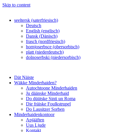
Skip to content
seeltersk (saterfriesisch)
Deutsch
English (englisch)
Dansk (Dänisch)
frasch (nordfriesisch)
hornjoserbsce (obersorbisch)
platt (niederdeutsch)
dolnoserbski (niedersorbisch)
Dät Näiste
Wäkke Minderhaiden?
Autochtoone Minderhaiden
Ju däänske Minderhaid
Do düütske Sinti un Roma
Die fräiske Foulkstrupel
Do Lausitzer Sorben
Minderhaidenkontoor
Apjääften
Uus Ljude
Kontakt