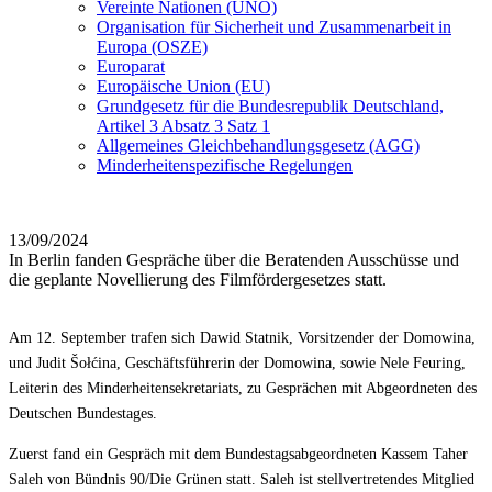
Vereinte Nationen (UNO)
Organisation für Sicherheit und Zusammenarbeit in
Europa (OSZE)
Europarat
Europäische Union (EU)
Grundgesetz für die Bundesrepublik Deutschland,
Artikel 3 Absatz 3 Satz 1
Allgemeines Gleichbehandlungsgesetz (AGG)
Minderheitenspezifische Regelungen
13/09/2024
In Berlin fanden Gespräche über die Beratenden Ausschüsse und
die geplante Novellierung des Filmfördergesetzes statt.
Am 12. September trafen sich Dawid Statnik, Vorsitzender der Domowina,
und Judit Šołćina, Geschäftsführerin der Domowina, sowie Nele Feuring,
Leiterin des Minderheitensekretariats, zu Gesprächen mit Abgeordneten des
Deutschen Bundestages.
Zuerst fand ein Gespräch mit dem Bundestagsabgeordneten Kassem Taher
Saleh von Bündnis 90/Die Grünen statt. Saleh ist stellvertretendes Mitglied