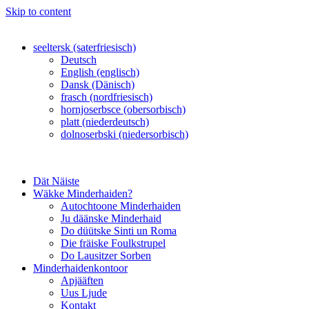
Skip to content
seeltersk (saterfriesisch)
Deutsch
English (englisch)
Dansk (Dänisch)
frasch (nordfriesisch)
hornjoserbsce (obersorbisch)
platt (niederdeutsch)
dolnoserbski (niedersorbisch)
Dät Näiste
Wäkke Minderhaiden?
Autochtoone Minderhaiden
Ju däänske Minderhaid
Do düütske Sinti un Roma
Die fräiske Foulkstrupel
Do Lausitzer Sorben
Minderhaidenkontoor
Apjääften
Uus Ljude
Kontakt