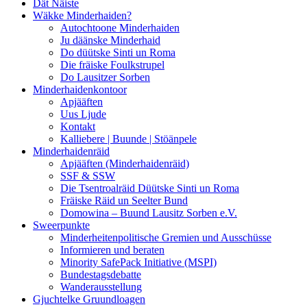
Dät Näiste
Wäkke Minderhaiden?
Autochtoone Minderhaiden
Ju däänske Minderhaid
Do düütske Sinti un Roma
Die fräiske Foulkstrupel
Do Lausitzer Sorben
Minderhaidenkontoor
Apjääften
Uus Ljude
Kontakt
Kalliebere | Buunde | Stöänpele
Minderhaidenräid
Apjääften (Minderhaidenräid)
SSF & SSW
Die Tsentroalräid Düütske Sinti un Roma
Fräiske Räid un Seelter Bund
Domowina – Buund Lausitz Sorben e.V.
Sweerpunkte
Minderheitenpolitische Gremien und Ausschüsse
Informieren und beraten
Minority SafePack Initiative (MSPI)
Bundestagsdebatte
Wanderausstellung
Gjuchtelke Gruundloagen