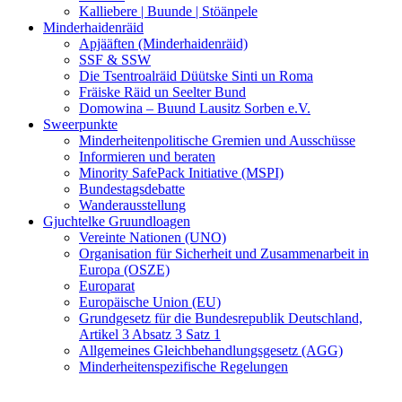
Kalliebere | Buunde | Stöänpele
Minderhaidenräid
Apjääften (Minderhaidenräid)
SSF & SSW
Die Tsentroalräid Düütske Sinti un Roma
Fräiske Räid un Seelter Bund
Domowina – Buund Lausitz Sorben e.V.
Sweerpunkte
Minderheitenpolitische Gremien und Ausschüsse
Informieren und beraten
Minority SafePack Initiative (MSPI)
Bundestagsdebatte
Wanderausstellung
Gjuchtelke Gruundloagen
Vereinte Nationen (UNO)
Organisation für Sicherheit und Zusammenarbeit in
Europa (OSZE)
Europarat
Europäische Union (EU)
Grundgesetz für die Bundesrepublik Deutschland,
Artikel 3 Absatz 3 Satz 1
Allgemeines Gleichbehandlungsgesetz (AGG)
Minderheitenspezifische Regelungen