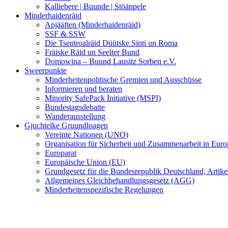
Kalliebere | Buunde | Stöänpele
Minderhaidenräid
Apjääften (Minderhaidenräid)
SSF & SSW
Die Tsentroalräid Düütske Sinti un Roma
Fräiske Räid un Seelter Bund
Domowina – Buund Lausitz Sorben e.V.
Sweerpunkte
Minderheitenpolitische Gremien und Ausschüsse
Informieren und beraten
Minority SafePack Initiative (MSPI)
Bundestagsdebatte
Wanderausstellung
Gjuchtelke Gruundloagen
Vereinte Nationen (UNO)
Organisation für Sicherheit und Zusammenarbeit in Eu
Europarat
Europäische Union (EU)
Grundgesetz für die Bundesrepublik Deutschland, Artikel
Allgemeines Gleichbehandlungsgesetz (AGG)
Minderheitenspezifische Regelungen