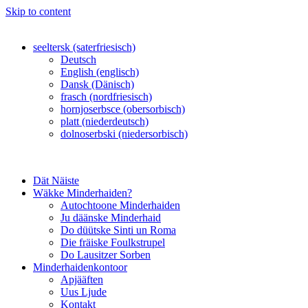
Skip to content
seeltersk (saterfriesisch)
Deutsch
English (englisch)
Dansk (Dänisch)
frasch (nordfriesisch)
hornjoserbsce (obersorbisch)
platt (niederdeutsch)
dolnoserbski (niedersorbisch)
Dät Näiste
Wäkke Minderhaiden?
Autochtoone Minderhaiden
Ju däänske Minderhaid
Do düütske Sinti un Roma
Die fräiske Foulkstrupel
Do Lausitzer Sorben
Minderhaidenkontoor
Apjääften
Uus Ljude
Kontakt