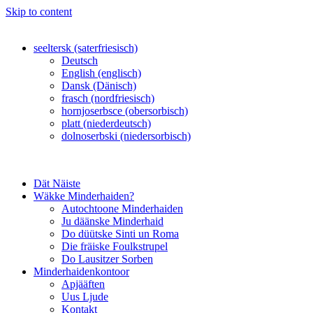
Skip to content
seeltersk (saterfriesisch)
Deutsch
English (englisch)
Dansk (Dänisch)
frasch (nordfriesisch)
hornjoserbsce (obersorbisch)
platt (niederdeutsch)
dolnoserbski (niedersorbisch)
Dät Näiste
Wäkke Minderhaiden?
Autochtoone Minderhaiden
Ju däänske Minderhaid
Do düütske Sinti un Roma
Die fräiske Foulkstrupel
Do Lausitzer Sorben
Minderhaidenkontoor
Apjääften
Uus Ljude
Kontakt