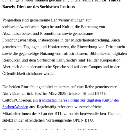
nun ein ganz neuer Rahmen geschaffen“, unterstreicht
Prof. Dr. Hauke
Bartels, Direktor des Sorbischen Instituts
.
Vorgesehen sind gemeinsame Lehrveranstaltungen zur
sorbischen/wendischen Sprache und Kultur, die Betreuung von
Abschlussarbeiten und Promotionen sowie gemeinsame
Forschungsvorhaben, insbesondere in der Minderheitenforschung. Auch
gemeinsame Tagungen und Konferenzen, die Einwerbung von Drittmitteln
sowie die gegenseitige Nutzung von Infrastrukturen, Bibliotheken, digitalen
Ressourcen und dem Sorbischen Kulturarchiv sind Teil der Kooperation.
Aber auch die niedersorbische Sprache soll auf dem Campus und in der
Öffentlichkeit sichtbarer werden.
Die beiden Einrichtungen blicken bereits auf eine Reihe gemeinsamer
Aktivitäten zurück. Erst im März 2025 richteten SI und BTU in
Cottbus/Chóśebuz ein
transdisziplinäres Forum zur digitalen Kultur der
Sorben/Wenden
aus. Regelmäßig referieren wissenschaftiche
Mitarbeiter:innen des SI an der BTU zu sorbischen/wendischen Themen,
zuletzt in der öffentlichen Vorlesungsreihe OPEN BTU.