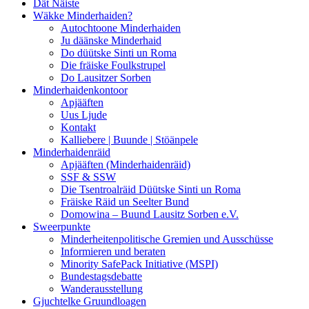
Dät Näiste
Wäkke Minderhaiden?
Autochtoone Minderhaiden
Ju däänske Minderhaid
Do düütske Sinti un Roma
Die fräiske Foulkstrupel
Do Lausitzer Sorben
Minderhaidenkontoor
Apjääften
Uus Ljude
Kontakt
Kalliebere | Buunde | Stöänpele
Minderhaidenräid
Apjääften (Minderhaidenräid)
SSF & SSW
Die Tsentroalräid Düütske Sinti un Roma
Fräiske Räid un Seelter Bund
Domowina – Buund Lausitz Sorben e.V.
Sweerpunkte
Minderheitenpolitische Gremien und Ausschüsse
Informieren und beraten
Minority SafePack Initiative (MSPI)
Bundestagsdebatte
Wanderausstellung
Gjuchtelke Gruundloagen