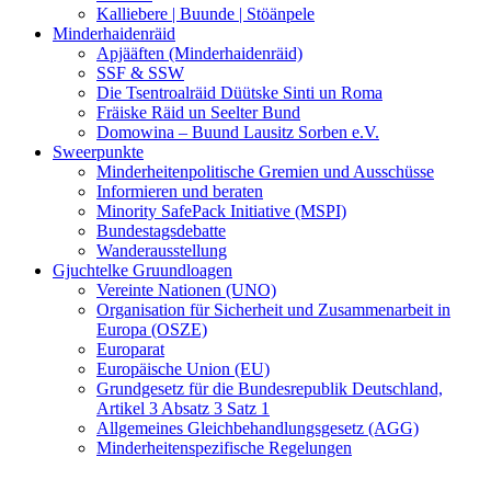
Kalliebere | Buunde | Stöänpele
Minderhaidenräid
Apjääften (Minderhaidenräid)
SSF & SSW
Die Tsentroalräid Düütske Sinti un Roma
Fräiske Räid un Seelter Bund
Domowina – Buund Lausitz Sorben e.V.
Sweerpunkte
Minderheitenpolitische Gremien und Ausschüsse
Informieren und beraten
Minority SafePack Initiative (MSPI)
Bundestagsdebatte
Wanderausstellung
Gjuchtelke Gruundloagen
Vereinte Nationen (UNO)
Organisation für Sicherheit und Zusammenarbeit in
Europa (OSZE)
Europarat
Europäische Union (EU)
Grundgesetz für die Bundesrepublik Deutschland,
Artikel 3 Absatz 3 Satz 1
Allgemeines Gleichbehandlungsgesetz (AGG)
Minderheitenspezifische Regelungen