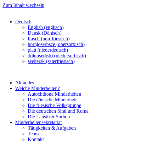
Zum Inhalt wechseln
Deutsch
English (englisch)
Dansk (Dänisch)
frasch (nordfriesisch)
hornjoserbsce (obersorbisch)
platt (niederdeutsch)
dolnoserbski (niedersorbisch)
seeltersk (saterfriesisch)
Aktuelles
Welche Minderheiten?
Autochthone Minderheiten
Die dänische Minderheit
Die friesische Volksgruppe
Die deutschen Sinti und Roma
Die Lausitzer Sorben
Minderheitensekretariat
Tätigkeiten & Aufgaben
Team
Kontakt