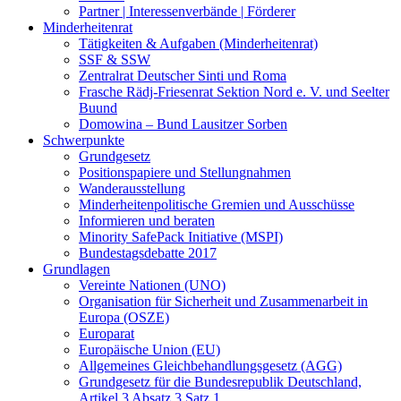
Partner | Interessenverbände | Förderer
Minderheitenrat
Tätigkeiten & Aufgaben (Minderheitenrat)
SSF & SSW
Zentralrat Deutscher Sinti und Roma
Frasche Rädj-Friesenrat Sektion Nord e. V. und Seelter
Buund
Domowina – Bund Lausitzer Sorben
Schwerpunkte
Grundgesetz
Positionspapiere und Stellungnahmen
Wanderausstellung
Minderheitenpolitische Gremien und Ausschüsse
Informieren und beraten
Minority SafePack Initiative (MSPI)
Bundestagsdebatte 2017
Grundlagen
Vereinte Nationen (UNO)
Organisation für Sicherheit und Zusammenarbeit in
Europa (OSZE)
Europarat
Europäische Union (EU)
Allgemeines Gleichbehandlungsgesetz (AGG)
Grundgesetz für die Bundesrepublik Deutschland,
Artikel 3 Absatz 3 Satz 1