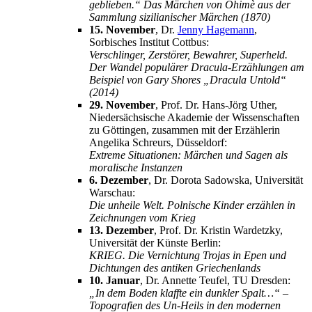
geblieben.“ Das Märchen von Ohimè aus der
Sammlung sizilianischer Märchen (1870)
15. November
, Dr.
Jenny Hagemann
,
Sorbisches Institut Cottbus:
Verschlinger, Zerstörer, Bewahrer, Superheld.
Der Wandel populärer Dracula-Erzählungen am
Beispiel von Gary Shores „Dracula Untold“
(2014)
29. November
, Prof. Dr. Hans-Jörg Uther,
Niedersächsische Akademie der Wissenschaften
zu Göttingen, zusammen mit der Erzählerin
Angelika Schreurs, Düsseldorf:
Extreme Situationen: Märchen und Sagen als
moralische Instanzen
6. Dezember
, Dr. Dorota Sadowska, Universität
Warschau:
Die unheile Welt. Polnische Kinder erzählen in
Zeichnungen vom Krieg
13. Dezember
, Prof. Dr. Kristin Wardetzky,
Universität der Künste Berlin:
KRIEG. Die Vernichtung Trojas in Epen und
Dichtungen des antiken Griechenlands
10. Januar
, Dr. Annette Teufel, TU Dresden:
„In dem Boden klaffte ein dunkler Spalt…“ –
Topografien des Un-Heils in den modernen