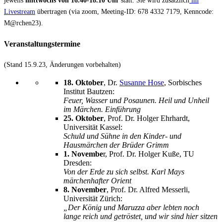
jeweils
mittwochs von 16.40-18.10 Uhr
statt. Sie wird zusätzlich
im
Livestream
übertragen (via zoom, Meeting-ID: 678 4332 7179, Kenncode:
M@rchen23).
Veranstaltungstermine
(Stand 15.9.23, Änderungen vorbehalten)
18. Oktober
, Dr.
Susanne Hose
, Sorbisches
Institut Bautzen:
Feuer, Wasser und Posaunen. Heil und Unheil
im Märchen. Einführung
25. Oktober
, Prof. Dr. Holger Ehrhardt,
Universität Kassel:
Schuld und Sühne in den Kinder- und
Hausmärchen der Brüder Grimm
1. Novembe
r, Prof. Dr. Holger Kuße, TU
Dresden:
Von der Erde zu sich selbst. Karl Mays
märchenhafter Orient
8. November
, Prof. Dr. Alfred Messerli,
Universität Zürich:
„Der König und Maruzza aber lebten noch
lange reich und getröstet, und wir sind hier sitzen