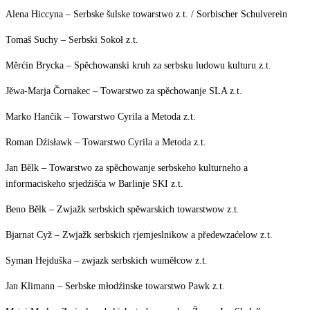
Alena Hiccyna – Serbske šulske towarstwo z.t. / Sorbischer Schulverein
Tomaš Suchy – Serbski Sokoł z.t.
Měrćin Brycka – Spěchowanski kruh za serbsku ludowu kulturu z.t.
Jěwa-Marja Čornakec – Towarstwo za spěchowanje SLA z.t.
Marko Hančik – Towarstwo Cyrila a Metoda z.t.
Roman Dźisławk – Towarstwo Cyrila a Metoda z.t.
Jan Bělk – Towarstwo za spěchowanje serbskeho kulturneho a
informaciskeho srjedźišća w Barlinje SKI z.t.
Beno Bělk – Zwjažk serbskich spěwarskich towarstwow z.t.
Bjarnat Cyž – Zwjažk serbskich rjemjeslnikow a předewzaćelow z.t.
Syman Hejduška – zwjazk serbskich wuměłcow z.t.
Jan Klimann – Serbske młodźinske towarstwo Pawk z.t.