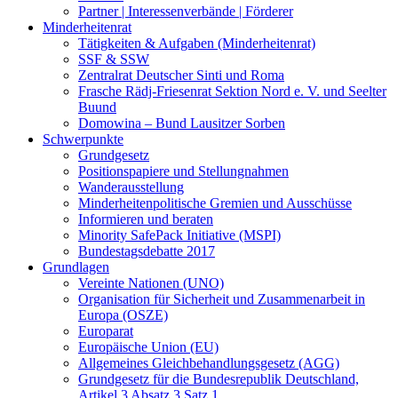
Partner | Interessenverbände | Förderer
Minderheitenrat
Tätigkeiten & Aufgaben (Minderheitenrat)
SSF & SSW
Zentralrat Deutscher Sinti und Roma
Frasche Rädj-Friesenrat Sektion Nord e. V. und Seelter
Buund
Domowina – Bund Lausitzer Sorben
Schwerpunkte
Grundgesetz
Positionspapiere und Stellungnahmen
Wanderausstellung
Minderheitenpolitische Gremien und Ausschüsse
Informieren und beraten
Minority SafePack Initiative (MSPI)
Bundestagsdebatte 2017
Grundlagen
Vereinte Nationen (UNO)
Organisation für Sicherheit und Zusammenarbeit in
Europa (OSZE)
Europarat
Europäische Union (EU)
Allgemeines Gleichbehandlungsgesetz (AGG)
Grundgesetz für die Bundesrepublik Deutschland,
Artikel 3 Absatz 3 Satz 1