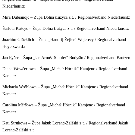
Niederlausitz
Mira Dubianojc – Župa Dolna Łužyca z.t. / Regionalverband Niederlausitz
Šarlota Kušcyc – Župa Dolna Łužyca z.t. / Regionalverband Niederlausitz
Joachim Glücklich – Župa „Handrij Žejler“ Wojerecy / Regionalverband
Hoyerswerda
Jan Ryčer – Župa „Jan Arnošt Smoler“ Budyšin / Regionalverband Bautzen
Diana Wowčerjowa – Župa „Michał Hórnik“ Kamjenc / Regionalverband
Kamenz
Michaela Wróblowa – Župa „Michał Hórnik“ Kamjenc / Regionalverband
Kamenz
Carolina Měršowa – Župa „Michał Hórnik“ Kamjenc / Regionalverband
Kamenz
Kati Strukowa – Župa Jakub Lorenc-Zalěski z.t. / Regionalverband Jakub
Lorenc-Zalěski z.t