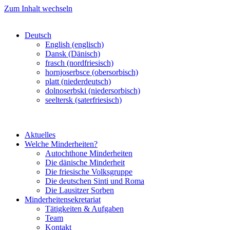
Zum Inhalt wechseln
Deutsch
English (englisch)
Dansk (Dänisch)
frasch (nordfriesisch)
hornjoserbsce (obersorbisch)
platt (niederdeutsch)
dolnoserbski (niedersorbisch)
seeltersk (saterfriesisch)
Aktuelles
Welche Minderheiten?
Autochthone Minderheiten
Die dänische Minderheit
Die friesische Volksgruppe
Die deutschen Sinti und Roma
Die Lausitzer Sorben
Minderheitensekretariat
Tätigkeiten & Aufgaben
Team
Kontakt