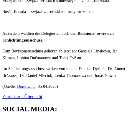
Matej Mark – Zwjazk serbskich studowacych – Župa „Jan Skala”
Bosćij Benada – Zwjazk za serbski kulturny turizm z.t.
Außerdem wählten die Delegierten auch den
Revisions- sowie den
Schlichtungsausschuss
.
Dem Revisionsausschuss gehören ab jetzt an: Gabriela Linakowa, Jan
Kliman, Lubina Dučmanowa und Tadej Cyž an.
Im Schlichtungsausschuss wirken von nun an Damian Dyrlich, Dr. Annett
Brězanec, Dr. Daniel Měrćink, Leńka Thomasowa und Jonas Nowak.
(Quelle:
Domowina
, 05.04.2025
)
Zurück zur Übersicht
SOCIAL MEDIA: