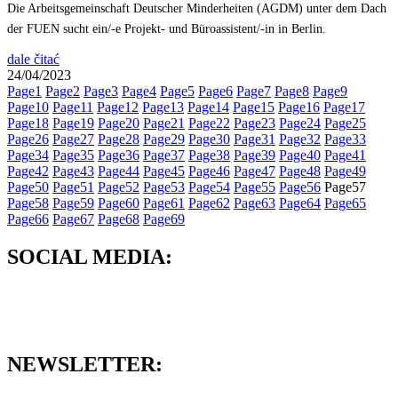
Die Arbeitsgemeinschaft Deutscher Minderheiten (AGDM) unter dem Dach
der FUEN sucht ein/-e Projekt- und Büroassistent/-in in Berlin.
dale čitać
24/04/2023
Page
1
Page
2
Page
3
Page
4
Page
5
Page
6
Page
7
Page
8
Page
9
Page
10
Page
11
Page
12
Page
13
Page
14
Page
15
Page
16
Page
17
Page
18
Page
19
Page
20
Page
21
Page
22
Page
23
Page
24
Page
25
Page
26
Page
27
Page
28
Page
29
Page
30
Page
31
Page
32
Page
33
Page
34
Page
35
Page
36
Page
37
Page
38
Page
39
Page
40
Page
41
Page
42
Page
43
Page
44
Page
45
Page
46
Page
47
Page
48
Page
49
Page
50
Page
51
Page
52
Page
53
Page
54
Page
55
Page
56
Page
57
Page
58
Page
59
Page
60
Page
61
Page
62
Page
63
Page
64
Page
65
Page
66
Page
67
Page
68
Page
69
SOCIAL MEDIA:
NEWSLETTER: