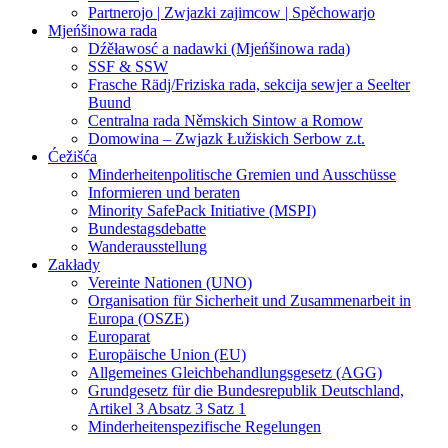
Partnerojo | Zwjazki zajimcow | Spěchowarjo
Mjeńšinowa rada
Dźěławosć a nadawki (Mjeńšinowa rada)
SSF & SSW
Frasche Rädj/Friziska rada, sekcija sewjer a Seelter
Buund
Centralna rada Němskich Sintow a Romow
Domowina – Zwjazk Łužiskich Serbow z.t.
Ćežišća
Minderheitenpolitische Gremien und Ausschüsse
Informieren und beraten
Minority SafePack Initiative (MSPI)
Bundestagsdebatte
Wanderausstellung
Zakłady
Vereinte Nationen (UNO)
Organisation für Sicherheit und Zusammenarbeit in
Europa (OSZE)
Europarat
Europäische Union (EU)
Allgemeines Gleichbehandlungsgesetz (AGG)
Grundgesetz für die Bundesrepublik Deutschland,
Artikel 3 Absatz 3 Satz 1
Minderheitenspezifische Regelungen