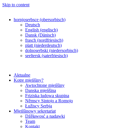
Skip to content
hornjoserbsce (obersorbisch)
Deutsch
English (englisch)
Dansk (Dänisch)
frasch (nordfriesisch)
platt (niederdeutsch)
dolnoserbski (niedersorbisch)
seeltersk (saterfriesisch)
Aktualne
Kotre mjeńšiny?
Awtochtone mjeńšiny
Danska mjeńšina
Friziska ludowa skupina
Němscy Sintojo a Romojo
Łužiscy Serbja
Mjeńšinowy sekretariat
Dźěławosć a nadawki
Team
Kontakt