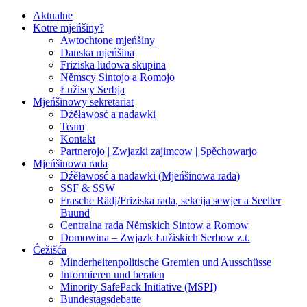
Aktualne
Kotre mjeńšiny?
Awtochtone mjeńšiny
Danska mjeńšina
Friziska ludowa skupina
Němscy Sintojo a Romojo
Łužiscy Serbja
Mjeńšinowy sekretariat
Dźěławosć a nadawki
Team
Kontakt
Partnerojo | Zwjazki zajimcow | Spěchowarjo
Mjeńšinowa rada
Dźěławosć a nadawki (Mjeńšinowa rada)
SSF & SSW
Frasche Rädj/Friziska rada, sekcija sewjer a Seelter
Buund
Centralna rada Němskich Sintow a Romow
Domowina – Zwjazk Łužiskich Serbow z.t.
Ćežišća
Minderheitenpolitische Gremien und Ausschüsse
Informieren und beraten
Minority SafePack Initiative (MSPI)
Bundestagsdebatte