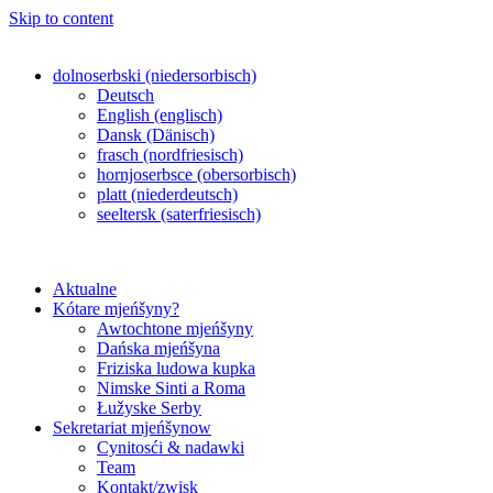
Skip to content
dolnoserbski (niedersorbisch)
Deutsch
English (englisch)
Dansk (Dänisch)
frasch (nordfriesisch)
hornjoserbsce (obersorbisch)
platt (niederdeutsch)
seeltersk (saterfriesisch)
Aktualne
Kótare mjeńšyny?
Awtochtone mjeńšyny
Dańska mjeńšyna
Friziska ludowa kupka
Nimske Sinti a Roma
Łužyske Serby
Sekretariat mjeńšynow
Cynitosći & nadawki
Team
Kontakt/zwisk