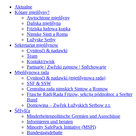
Aktualne
Kótare mjeńšyny?
Awtochtone mjeńšyny
Dańska mjeńšyna
Friziska ludowa kupka
Nimske Sinti a Roma
Łužyske Serby
Sekretariat mjeńšynow
Cynitosći & nadawki
Team
Kontakt/zwisk
Partnarje | Zwězki zajmow | Spěchowarje
Mjeńšynowa rada
Cynitosći & nadawki (mjeńšynowa rada)
SSF & SSW
Centralna rada nimskich Sintow a Romow
Frasche Rädj/Rada Frizow, sekcija pódpołnoc a Seelter
Bund
Domowina – Zwězk Łužyskich Serbow z.t.
Śěžyšća
Minderheitenpolitische Gremien und Ausschüsse
Informieren und beraten
Minority SafePack Initiative (MSPI)
Bundestagsdebatte