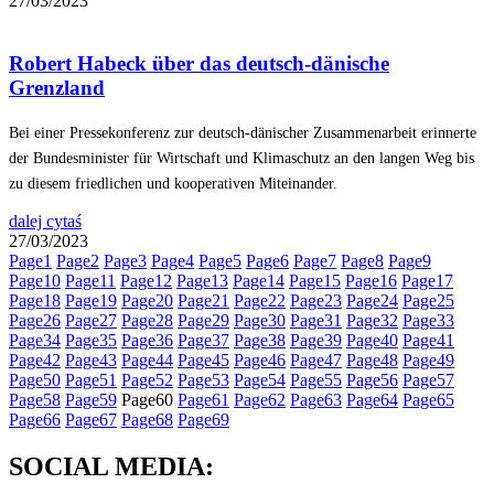
27/03/2023
Robert Habeck über das deutsch-dänische
Grenzland
Bei einer Pressekonferenz zur deutsch-dänischer Zusammenarbeit erinnerte
der Bundesminister für Wirtschaft und Klimaschutz an den langen Weg bis
zu diesem friedlichen und kooperativen Miteinander.
dalej cytaś
27/03/2023
Page
1
Page
2
Page
3
Page
4
Page
5
Page
6
Page
7
Page
8
Page
9
Page
10
Page
11
Page
12
Page
13
Page
14
Page
15
Page
16
Page
17
Page
18
Page
19
Page
20
Page
21
Page
22
Page
23
Page
24
Page
25
Page
26
Page
27
Page
28
Page
29
Page
30
Page
31
Page
32
Page
33
Page
34
Page
35
Page
36
Page
37
Page
38
Page
39
Page
40
Page
41
Page
42
Page
43
Page
44
Page
45
Page
46
Page
47
Page
48
Page
49
Page
50
Page
51
Page
52
Page
53
Page
54
Page
55
Page
56
Page
57
Page
58
Page
59
Page
60
Page
61
Page
62
Page
63
Page
64
Page
65
Page
66
Page
67
Page
68
Page
69
SOCIAL MEDIA: