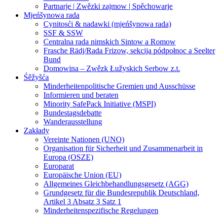
Partnarje | Zwězki zajmow | Spěchowarje
Mjeńšynowa rada
Cynitosći & nadawki (mjeńšynowa rada)
SSF & SSW
Centralna rada nimskich Sintow a Romow
Frasche Rädj/Rada Frizow, sekcija pódpołnoc a Seelter
Bund
Domowina – Zwězk Łužyskich Serbow z.t.
Śěžyšća
Minderheitenpolitische Gremien und Ausschüsse
Informieren und beraten
Minority SafePack Initiative (MSPI)
Bundestagsdebatte
Wanderausstellung
Zakłady
Vereinte Nationen (UNO)
Organisation für Sicherheit und Zusammenarbeit in
Europa (OSZE)
Europarat
Europäische Union (EU)
Allgemeines Gleichbehandlungsgesetz (AGG)
Grundgesetz für die Bundesrepublik Deutschland,
Artikel 3 Absatz 3 Satz 1
Minderheitenspezifische Regelungen